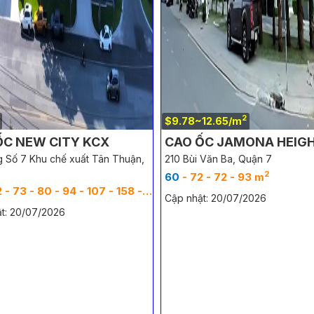
2
$9.78~12.65/m
ỐC NEW CITY KCX
CAO ỐC JAMONA HEIG
 Số 7 Khu chế xuất Tân Thuận,
210 Bùi Văn Ba, Quận 7
2
-
64
-
65
- 71 - 100 - 134 - 172 - 190 - 430 - 520 - 530 - 730
60
- 72 - 72 - 93 m
- 80 - 94 - 107 - 158 - 168 - 180 - 256 - 405 - 853 - 2000 - 3258 m
Cập nhật: 20/07/2026
t: 20/07/2026