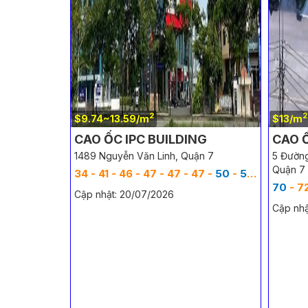
2
2
$9.74~13.59/m
$13/m
CAO ỐC IPC BUILDING
CAO 
1489 Nguyễn Văn Linh, Quận 7
5 Đường
Quận 7
34 - 41 - 46 - 47 - 47 - 47 -
50
-
50
-
56
-
60
70
- 72 - 73 
Cập nhật: 20/07/2026
Cập nhậ