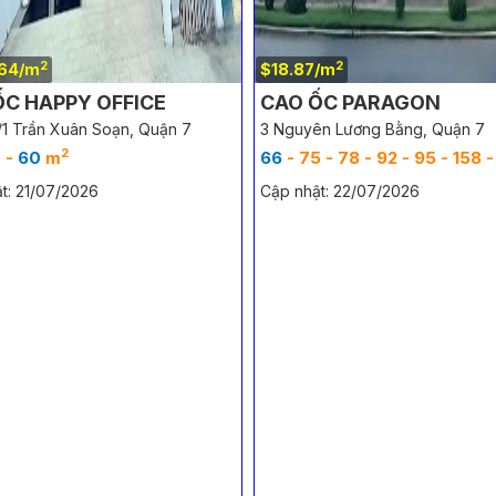
2
2
.64/m
$18.87/m
ỐC HAPPY OFFICE
CAO ỐC PARAGON
1 Trần Xuân Soạn, Quận 7
3 Nguyên Lương Bằng, Quận 7
2
0 -
60
m
66
- 75 - 78 - 92 - 95 - 158 - 336
t: 21/07/2026
Cập nhật: 22/07/2026