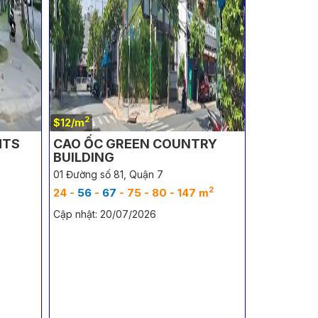
2
$12/m
HTS
CAO ỐC GREEN COUNTRY
BUILDING
01 Đường số 81, Quận 7
2
 m
2
2
24 -
56
-
67
- 75 - 80 - 147 m
Cập nhật: 20/07/2026