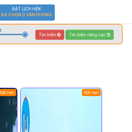
ĐẶT LỊCH HẸN
ĐÃ CHỌN
0
VĂN PHÒNG
$
Tìm kiếm
Tìm kiếm nâng cao
Đặt hẹn
Đặt hẹn