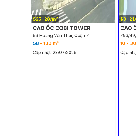
2
$25~28/m
$9~21
CAO ỐC COBI TOWER
CAO 
69 Hoàng Văn Thái, Quận 7
793/49/
2
58
- 130 m
10 - 3
Cập nhật: 23/07/2026
Cập nhậ