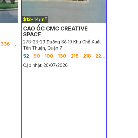
2
$12~14/m
CAO ỐC CMC CREATIVE
SPACE
27B-28-29 Đường Số 19 Khu Chế Xuất
2
 - 431 m
Tân Thuận, Quận 7
52
- 90 - 100 - 130 - 218 - 218 - 220 - 262 - 563 - 627 - 780 - 889 - 991 - 1281 - 1281 - 1500 - 2000 - 2562 - 3000 - 4000 - 5000 - 6000 - 7000 m
Cập nhật: 20/07/2026