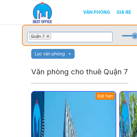
VĂN PHÒNG
GIÁ RẺ
Quận 7
Lọc văn phòng
Văn phòng cho thuê Quận 7
..........................................................................................................
Đặt hẹn