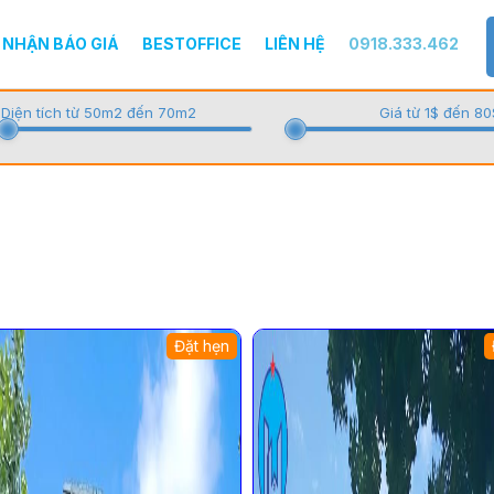
NHẬN BÁO GIÁ
BESTOFFICE
LIÊN HỆ
0918.333.462
Diện tích từ 50m2 đến 70m2
Giá từ 1$ đến 80
Đặt hẹn