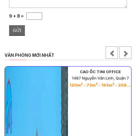
9 + 8 =
GỬI
VĂN PHÒNG MỚI NHẤT
CAO ỐC TINI OFFICE
1487 Nguyễn Văn Linh, Quận 7
2
2
2
2
2
120m
- 73m
- 193m
- 208m