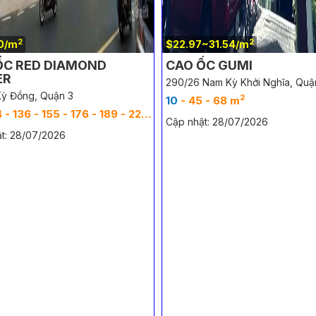
2
2
0/m
$22.97~31.54/m
ỐC RED DIAMOND
CAO ỐC GUMI
ER
290/26 Nam Kỳ Khởi Nghĩa, Quậ
 Kỳ Đồng, Quận 3
2
10
- 45 - 68 m
2
- 136 - 155 - 176 - 189 - 221 m
Cập nhật: 28/07/2026
t: 28/07/2026