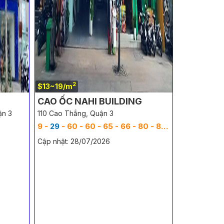
2
$13~19/m
CAO ỐC NAHI BUILDING
ận 3
110 Cao Thắng, Quận 3
9 -
29
- 60 - 60 - 65 - 66 - 80 - 83 - 86 - 96 - 119 - 122 - 170 - 183 - 250 - 250 - 300 m
Cập nhật: 28/07/2026