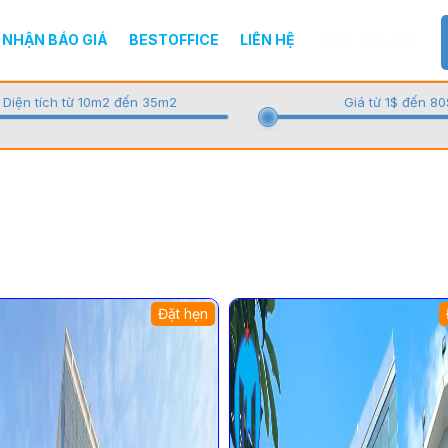
NHẬN BÁO GIÁ
BESTOFFICE
LIÊN HỆ
0918.333.462
Diện tích từ 10m2 đến 35m2
Giá từ 1$ đến 80
Đặt hẹn