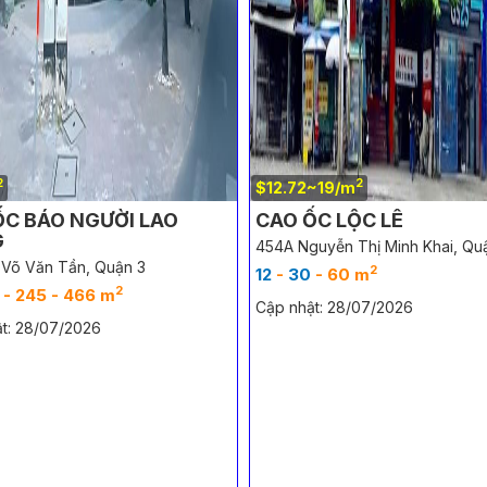
2
2
$12.72~19/m
ỐC BÁO NGƯỜI LAO
CAO ỐC LỘC LÊ
G
454A Nguyễn Thị Minh Khai, Qu
 Võ Văn Tần, Quận 3
2
12
-
30
- 60 m
2
 - 245 - 466 m
Cập nhật: 28/07/2026
t: 28/07/2026