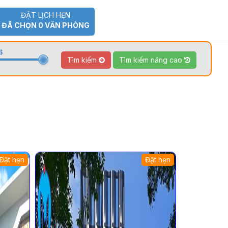
ĐẶT LỊCH HẸN
ĐÃ CHỌN
0
VĂN PHÒNG
$
Tìm kiếm
Tìm kiếm nâng cao
Đặt hẹn
Đặt hẹn