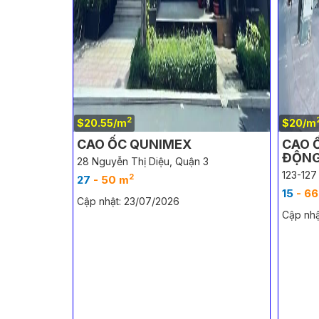
2
$20.55/m
$20/m
CAO ỐC QUNIMEX
CAO 
ĐỘN
28 Nguyễn Thị Diệu, Quận 3
123-127
2
27
- 50 m
15
- 66
Cập nhật: 23/07/2026
Cập nhậ