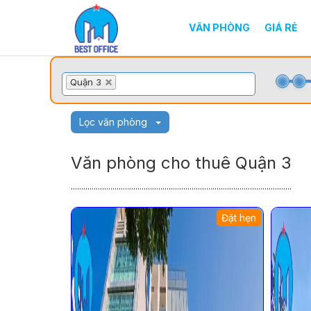
VĂN PHÒNG
GIÁ RẺ
Quận 3
Lọc văn phòng
Văn phòng cho thuê Quận 3
..........................................................................................................
Đặt hẹn