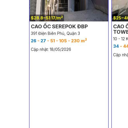
2
$28.8~51.17/m
$25~4
CAO ỐC SEREPOK ĐBP
CAO 
TOW
391 Điện Biên Phủ, Quận 3
10 - 12
2
26
-
27
- 51 - 105 - 230 m
34
- 44 
Cập nhật: 18/05/2026
Cập nhậ