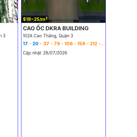
2
$18~25/m
CAO ỐC DKRA BUILDING
n 3
102A Cao Thắng, Quận 3
2
17
-
20
- 37 - 79 - 106 - 158 - 212 - 318 - 424 m
Cập nhật: 28/07/2026