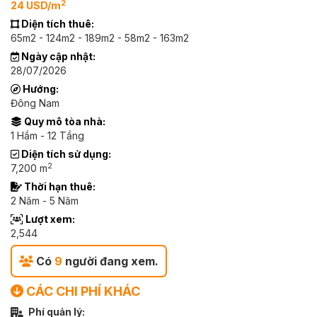
2
24 USD/m
Diện tích thuê:
65m2 - 124m2 - 189m2 - 58m2 - 163m2
Ngày cập nhật:
28/07/2026
Hướng:
Đông Nam
Quy mô tòa nhà:
1 Hầm - 12 Tầng
Diện tích sử dụng:
2
7,200 m
Thời hạn thuê:
2 Năm - 5 Năm
Lượt xem:
2,544
Có
9
người đang xem.
CÁC CHI PHÍ KHÁC
Phí quản lý: