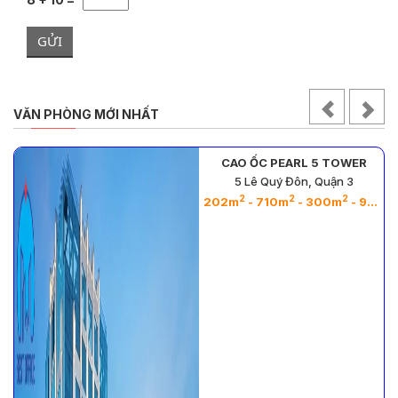
GỬI
VĂN PHÒNG MỚI NHẤT
CAO ỐC PEARL 5 TOWER
5 Lê Quý Đôn, Quận 3
2
2
2
2
- 26m
202m
- 710m
- 300m
- 964m