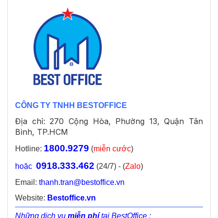
CÔNG TY TNHH BESTOFFICE
Địa chỉ: 270 Cộng Hòa, Phường 13, Quận Tân
Bình, TP.HCM
1800.9279
Hotline:
(
miễn cước
)
0918.333.462
hoặc
(24/7) - (
Zalo
)
Email:
thanh.tran@bestoffice.vn
Website:
Bestoffice.vn
Những dịch vụ
miễn phí
tại BestOffice :