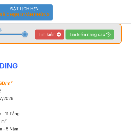
ĐẶT LỊCH HẸN
ĐÃ CHỌN
0
VĂN PHÒNG
$
Tìm kiếm
Tìm kiếm nâng cao
LDING
TOUR 360
VIDEO
2
USD/m
2
7/2026
 - 11 Tầng
2
0 m
m - 5 Năm