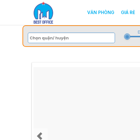
VĂN PHÒNG
GIÁ RẺ
D