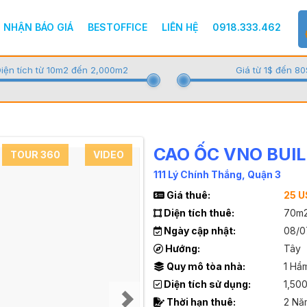
NHẬN BÁO GIÁ
BESTOFFICE
LIÊN HỆ
0918.333.462
iện tích từ 10m2 đến 2,000m2
Giá từ 1$ đến 80
CAO ỐC VNO BUI
TOUR 360
VIDEO
111 Lý Chính Thắng, Quận 3
Giá thuê:
25 
Diện tích thuê:
70m
Ngày cập nhật:
08/0
Hướng:
Tây
Quy mô tòa nhà:
1 Hầm
Diện tích sử dụng:
1,50
Thời hạn thuê:
2 Nă