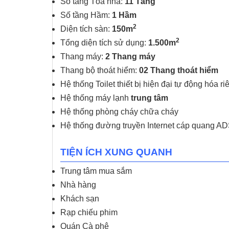
Số tầng Tòa nhà:
11 Tầng
Số tầng Hầm:
1 Hầm
2
Diện tích sàn:
150m
2
Tổng diện tích sử dụng:
1.500m
Thang máy:
2 Thang máy
Thang bộ thoát hiểm:
02 Thang thoát hiểm
Hệ thống Toilet thiết bị hiện đại tự động hóa ri
Hệ thống máy lạnh
trung tâm
Hệ thống phòng cháy chữa cháy
Hệ thống đường truyền Internet cáp quang ADS
TIỆN ÍCH XUNG QUANH
Trung tâm mua sắm
Nhà hàng
Khách sạn
Rạp chiếu phim
Quán Cà phê