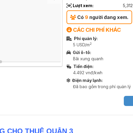
Lượt xem:
5,312
Có
9
người đang xem.
CÁC CHI PHÍ KHÁC
Phí quản lý:
2
5 USD/m
Gửi ô-tô:
Bãi xung quanh
Tiền điện:
4.492 vnđ/kwh
Điện máy lạnh:
Đã bao gồm trong phí quản lý
NG CHO THUÊ QUẬN 3