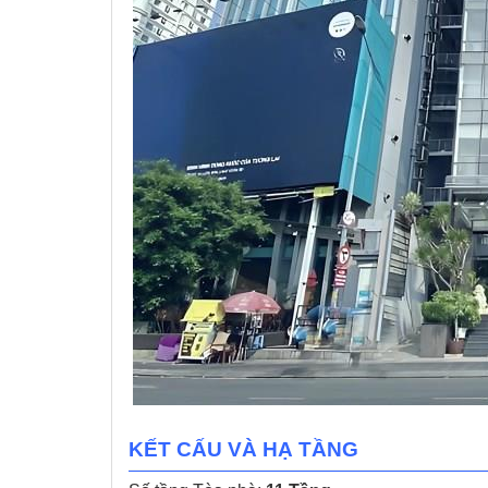
KẾT CẤU VÀ HẠ TẦNG