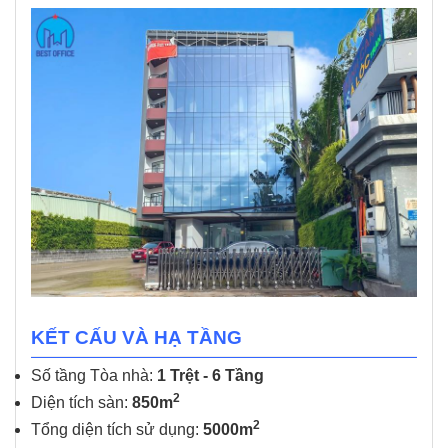
KẾT CẤU VÀ HẠ TẦNG
Số tầng Tòa nhà:
1 Trệt - 6 Tầng
2
Diện tích sàn:
850m
2
Tổng diện tích sử dụng:
5000m