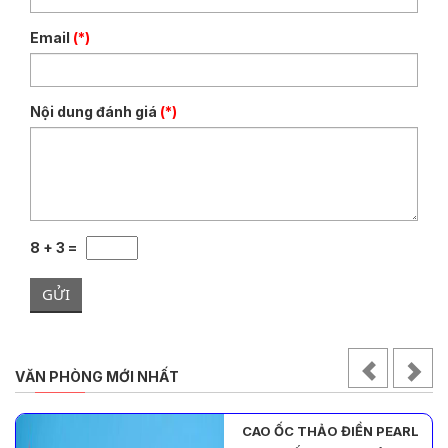
Email
(*)
Nội dung đánh giá
(*)
8 + 3 =
GỬI
VĂN PHÒNG MỚI NHẤT
CAO ỐC THẢO ĐIỀN PEARL