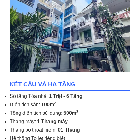
KẾT CẤU VÀ HẠ TẦNG
Số tầng Tòa nhà:
1 Trệt - 6 Tầng
2
Diện tích sàn:
100m
2
Tổng diện tích sử dụng:
500m
Thang máy:
1 Thang máy
Thang bộ thoát hiểm:
01 Thang
Hệ thống Toilet riêng biệt