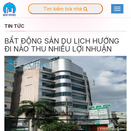
Tìm kiếm toà nhà
Toggle
navigat
TIN TỨC
BẤT ĐỘNG SẢN DU LỊCH HƯỚNG
ĐI NÀO THU NHIỀU LỢI NHUẬN