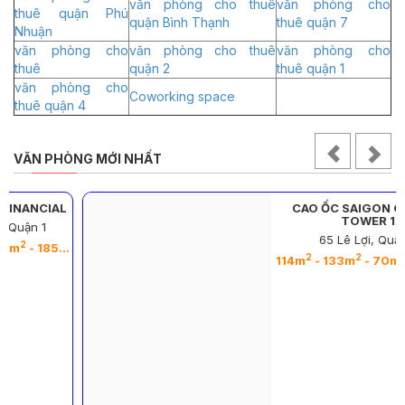
văn phòng cho thuê
văn phòng cho
thuê quận Phú
quận Bình Thạnh
thuê quận 7
Nhuận
văn phòng cho
văn phòng cho thuê
văn phòng cho
thuê
quận 2
thuê quận 1
văn phòng cho
Coworking space
thuê quận 4
VĂN PHÒNG MỚI NHẤT
L
CAO ỐC SAIGON CENTRE
TOWER 1
65 Lê Lợi, Quận 1
2
2
2
2
2
2
2
2
2
2
2
2
2
2
2
m
- 137m
- 512m
- 365m
- 180m
- 284m
- 200m
- 284m
- 212m
- 261m
- 84m
- 70m
- 500m
- 600m
- 7
2
2
2
2
114m
- 133m
- 70m
- 370m
-