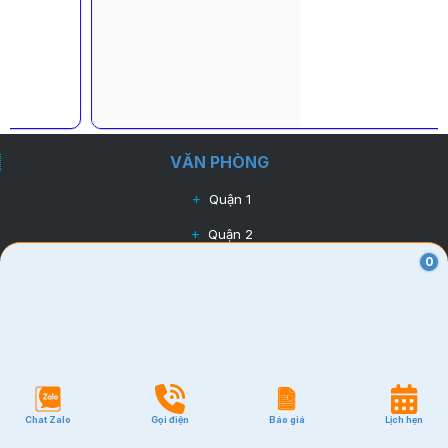
VĂN PHÒNG
Quận 1
Quận 2
0
Quận 3
Quận 7
Quận 10
Quận Tân Bình
Quận Phú Nhuận
Chat Zalo
Gọi điện
Báo giá
Lịch hẹn
Quận Bình Thạnh