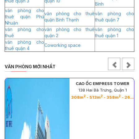
thuê quận 3
quận 10
Bình
văn phòng cho
văn phòng cho thuê
văn phòng cho
thuê quận Phú
quận Bình Thạnh
thuê quận 7
Nhuận
văn phòng cho
văn phòng cho thuê
văn phòng cho
thuê
quận 2
thuê quận 1
văn phòng cho
Coworking space
thuê quận 4
VĂN PHÒNG MỚI NHẤT
CAO ỐC EMPRESS TOWER
138 Hai Bà Trưng, Quận 1
2
2
2
2
308m
- 513m
- 358m
- 263m