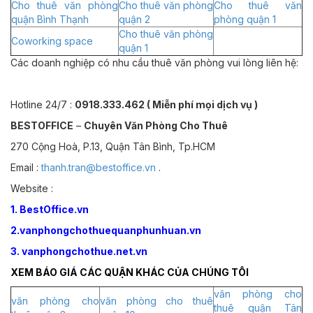
Cho thuê văn phòng
Cho thuê văn phòng
Cho thuê văn
quận Bình Thạnh
quận 2
phòng quận 1
Cho thuê văn phòng
Coworking space
quận 1
Các doanh nghiệp có nhu cầu thuê văn phòng vui lòng liên hệ:
Hotline 24/7 :
0918.333.462 ( Miễn phí mọi dịch vụ )
BESTOFFICE
–
Chuyên Văn Phòng Cho Thuê
270 Cộng Hoà, P.13, Quận Tân Bình, Tp.HCM
Email :
thanh.tran@bestoffice.vn
.
Website :
1. BestOffice.vn
2.vanphongchothuequanphunhuan.vn
3. vanphongchothue.net.vn
XEM BÁO GIÁ CÁC QUẬN KHÁC CỦA CHÚNG TÔI
văn phòng cho
văn phòng cho
văn phòng cho thuê
thuê quận Tân