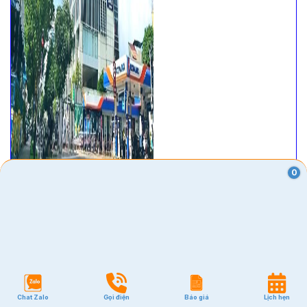
0
VĂN PHÒNG
Quận 1
Quận 2
Quận 3
Chat Zalo
Gọi điện
Báo giá
Lịch hẹn