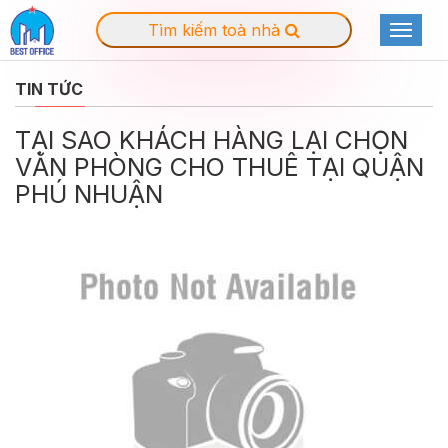
Tìm kiếm toà nhà
Toggle
navigat
TIN TỨC
TẠI SAO KHÁCH HÀNG LẠI CHỌN
VĂN PHÒNG CHO THUÊ TẠI QUẬN
PHÚ NHUẬN