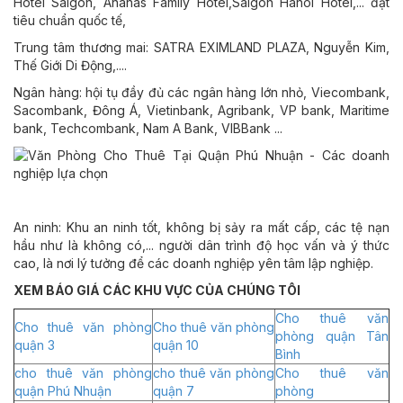
Hotel Saigon, Ananas Family Hotel,Saigon Hanoi Hotel,... đạt
tiêu chuẩn quốc tế,
Trung tâm thương mai: SATRA EXIMLAND PLAZA, Nguyễn Kim,
Thế Giới Di Động,....
Ngân hàng: hội tụ đầy đủ các ngân hàng lớn nhỏ, Viecombank,
Sacombank, Đông Á, Vietinbank, Agribank, VP bank, Maritime
bank, Techcombank, Nam A Bank, VIBBank ...
An ninh: Khu an ninh tốt, không bị sảy ra mất cấp, các tệ nạn
hầu như là không có,... người dân trình độ học vấn và ý thức
cao, là nơi lý tưởng để các doanh nghiệp yên tâm lập nghiệp.
XEM BÁO GIÁ CÁC KHU VỰC CỦA CHÚNG TÔI
Cho thuê văn
Cho thuê văn phòng
Cho thuê văn phòng
phòng quận Tân
quận 3
quận 10
Bình
cho thuê văn phòng
cho thuê văn phòng
Cho thuê văn
quận Phú Nhuận
quận 7
phòng