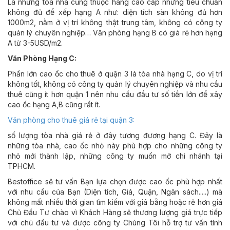
Là những tòa nhà cũng thuộc hàng cao cấp nhưng tiêu chuẩn
không đủ để xếp hạng A như: diện tích sàn không đủ hơn
1000m2, nằm ở vị trí không thật trung tâm, không có công ty
quản lý chuyên nghiệp… Văn phòng hạng B có giá rẻ hơn hạng
A từ 3-5USD/m2.
Văn Phòng Hạng C:
Phần lớn cao ốc cho thuê ở quận 3 là tòa nhà hạng C, do vị trí
không tốt, không có công ty quản lý chuyên nghiệp và nhu cầu
thuê cũng ít hơn quận 1 nên nhu cầu đầu tư số tiền lớn để xây
cao ốc hạng A,B cũng rất ít.
Văn phòng cho thuê giá rẻ tại quận 3:
số lượng tòa nhà giá rẻ ở đây tương đương hạng C. Đây là
những tòa nhà, cao ốc nhỏ này phù hợp cho những công ty
nhỏ mới thành lập, những công ty muốn mở chi nhánh tại
TPHCM.
Bestoffice sẽ tư vấn Bạn lựa chọn được cao ốc phù hợp nhất
với nhu cầu của Bạn (Diện tích, Giá, Quận, Ngân sách.....) mà
không mất nhiều thời gian tìm kiếm với giá bằng hoặc rẻ hơn giá
Chủ Đầu Tư chào vì Khách Hàng sẽ thương lượng giá trực tiếp
với chủ đầu tư và được công ty Chúng Tôi hỗ trợ tư vấn tính