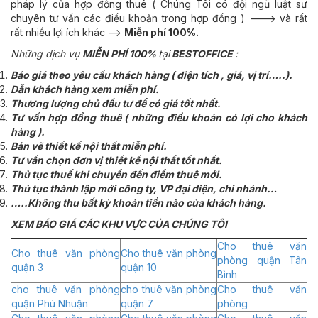
pháp lý của hợp đồng thuê ( Chúng Tôi có đội ngũ luật sư
chuyên tư vấn các điều khoản trong hợp đồng ) ---> và rất
rất nhiều lợi ích khác -->
Miễn phí 100%.
Những dịch vụ
MIỄN PHÍ 100%
tại
BESTOFFICE
:
Báo giá theo yêu cầu khách hàng ( diện tích , giá, vị trí…..).
Dẫn khách hàng xem miễn phí.
Thương lượng chủ đầu tư để có giá tốt nhất.
Tư vấn hợp đồng thuê ( những điều khoản có lợi cho khách
hàng ).
Bản vẽ thiết kế nội thất miễn phí.
Tư vấn chọn đơn vị thiết kế nội thất tốt nhất.
Thủ tục thuế khi chuyển đến điểm thuê mới.
Thủ tục thành lập mới công ty, VP đại diện, chi nhánh…
…..Không thu bất kỳ khoản tiền nào của khách hàng.
XEM BÁO GIÁ CÁC KHU VỰC CỦA CHÚNG TÔI
Cho thuê văn
Cho thuê văn phòng
Cho thuê văn phòng
phòng quận Tân
quận 3
quận 10
Bình
cho thuê văn phòng
cho thuê văn phòng
Cho thuê văn
quận Phú Nhuận
quận 7
phòng