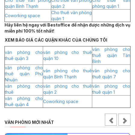
Cho thuê văn phòng
Cho thuê văn phòng
Cho thuê văn
quận Bình Thạnh
quận 2
phòng quận 1
Cho thuê văn phòng
Coworking space
quận 1
Hãy liên hệ ngay với Bestoffice để nhận được những dịch vụ
miễn phí 100% tốt nhất!
XEM BÁO GIÁ CÁC QUẬN KHÁC CỦA CHÚNG TÔI
văn phòng cho
văn phòng cho
văn phòng cho thuê
thuê quận Tân
thuê quận 3
quận 10
Bình
văn phòng cho
văn phòng cho thuê
văn phòng cho
thuê quận Phú
quận Bình Thạnh
thuê quận 7
Nhuận
văn phòng cho
văn phòng cho thuê
văn phòng cho
thuê
quận 2
thuê quận 1
văn phòng cho
Coworking space
thuê quận 4
VĂN PHÒNG MỚI NHẤT