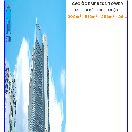
CAO ỐC EMPRESS TOWER
138 Hai Bà Trưng, Quận 1
2
2
2
2
308m
- 513m
- 358m
- 263m