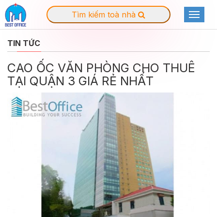
Tìm kiếm toà nhà
Toggle
navigat
TIN TỨC
CAO ỐC VĂN PHÒNG CHO THUÊ
TẠI QUẬN 3 GIÁ RẺ NHẤT