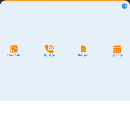
VĂN PHÒNG
0
Quận 1
Quận 2
Quận 3
Quận 7
Quận 10
Chat Zalo
Gọi điện
Báo giá
Lịch hẹn
Quận Tân Bình
Quận Phú Nhuận
Quận Bình Thạnh
GIÁ RẺ
Quận Tân Bình
Quận Phú Nhuận
Quận Bình Thạnh