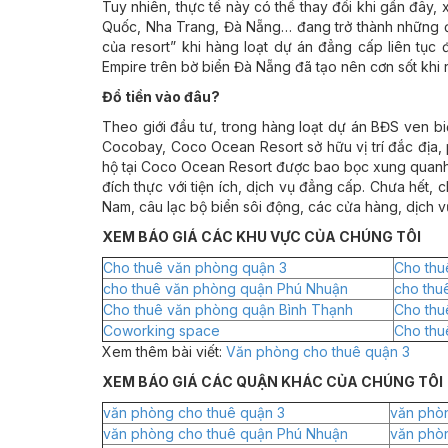
Tuy nhiên, thực tế này có thể thay đổi khi gần đây
Quốc, Nha Trang, Đà Nẵng… đang trở thành những địa
của resort” khi hàng loạt dự án đẳng cấp liên tục 
Empire trên bờ biển Đà Nẵng đã tạo nên cơn sốt khi
Đổ tiền vào đâu?
Theo giới đầu tư, trong hàng loạt dự án BĐS ven bi
Cocobay, Coco Ocean Resort sở hữu vị trí đắc địa, 
hộ tại Coco Ocean Resort được bao bọc xung quanh 
đích thực với tiện ích, dịch vụ đẳng cấp. Chưa hết
Nam, câu lạc bộ biển sôi động, các cửa hàng, dịch 
XEM BÁO GIÁ CÁC KHU VỰC CỦA CHÚNG TÔI
Cho thuê văn phòng quận 3
Cho thu
cho thuê văn phòng quận Phú Nhuận
cho thu
Cho thuê văn phòng quận Bình Thạnh
Cho thu
Coworking space
Cho thu
Xem thêm bài viết:
Văn phòng cho thuê quận 3
XEM BÁO GIÁ CÁC QUẬN KHÁC CỦA CHÚNG TÔI
văn phòng cho thuê quận 3
văn phòn
văn phòng cho thuê quận Phú Nhuận
văn phò