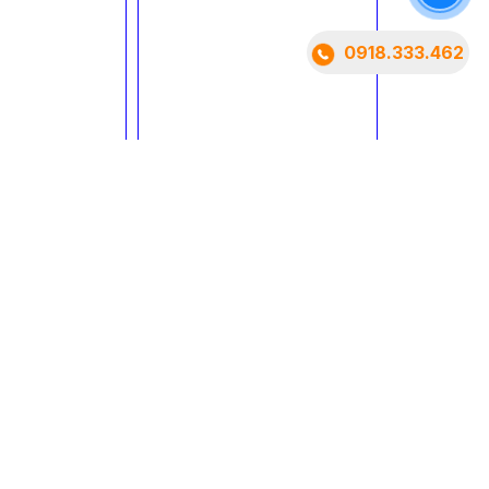
0918.333.462
ÔNG TY TNHH AN CƯ OFFICE
uyên tư vấn văn phòng cho thuê tại HCM
t : 0318816128
a chỉ:
Lầu 4 số 100 Đào Duy Anh, Phường Đức
uận, Tp.HCM
line:
0918.333.462
(Zalo, viber)