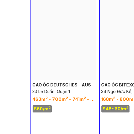
TRAL POINT
CAO ỐC DEUTSCHES HAUS
CAO ỐC BITEX
ghĩa, Quận 1
33 Lê Duẩn, Quận 1
34 Ngô Đức Kế, 
2
2
2
2
2
2
2
2
2
2
2
2
2
2
40m
 266m
- 1163m
- 138m
463m
- 398m
- 700m
- 260m
- 741m
- 257m
- 183m
- 138m
168m
- 395m
- 800m
-
2
2
$60/m
$48~60/m