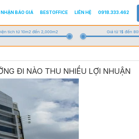
NHẬN BÁO GIÁ
BESTOFFICE
LIÊN HỆ
0918.333.462
iện tích từ 10m2 đến 2,000m2
Giá từ 1$ đến 80
ỚNG ĐI NÀO THU NHIỀU LỢI NHUẬN