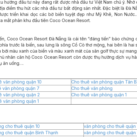
, xu hướng đầu tư này đang rất được nhà đầu tư Việt Nam chú ý. Nhờ 
 điểm thu hút các nhà đầu tư bất động sản nhất. Đặc biệt là Đà N
được triển khai dọc các bờ biển tuyệt đẹp như Mỹ Khê, Non Nước...
 ra mắt phân khu đầu tiên Coco Ocean Resort.
ển, Coco Ocean Resort Đà Nẵng là cái tên “đáng tiền” bảo chứng c
phía trước là biển, sau lưng là sông Cổ Cò thơ mộng, hai bên là hai
bởi màu xanh của biển và màu xanh mát của sân golf thực sự mang l
, chủ nhân căn hộ Coco Ocean Resort còn được thụ hưởng dịch vụ hà
vụ ăn uống….
ê văn phòng quận 10
Cho thuê văn phòng quận Tân B
ê văn phòng quận 7
Cho thuê văn phòng
ê văn phòng quận 2
Cho thuê văn phòng quận 1
ê văn phòng quận 1
g cho thuê quận 10
văn phòng cho thuê quận 
ng cho thuê quận Bình Thạnh
văn phòng cho thuê quận