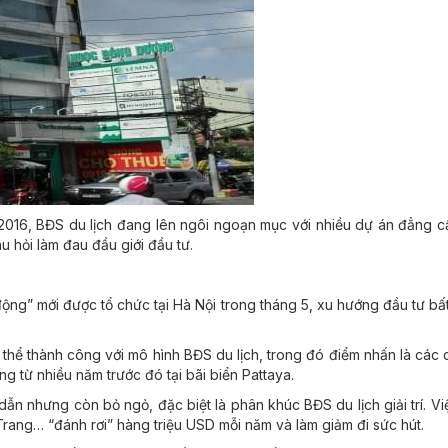
2016, BĐS du lịch đang lên ngôi ngoạn mục với nhiều dự án đẳng c
u hỏi làm đau đầu giới đầu tư.
động” mới được tổ chức tại Hà Nội trong tháng 5, xu hướng đầu tư b
hể thành công với mô hình BĐS du lịch, trong đó điểm nhấn là các c
g từ nhiều năm trước đó tại bãi biển Pattaya.
 nhưng còn bỏ ngỏ, đặc biệt là phân khúc BĐS du lịch giải trí. Việc t
ang… “đánh rơi” hàng triệu USD mỗi năm và làm giảm đi sức hút.