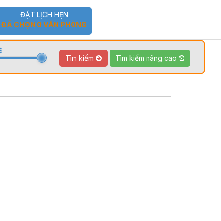
ĐẶT LỊCH HẸN
ĐÃ CHỌN
0
VĂN PHÒNG
$
Tìm kiếm
Tìm kiếm nâng cao