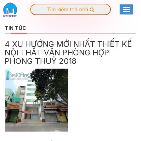
Tìm kiếm toà nhà
Toggle
navigat
TIN TỨC
4 XU HƯỚNG MỚI NHẤT THIẾT KẾ
NỘI THẤT VĂN PHÒNG HỢP
PHONG THUỶ 2018