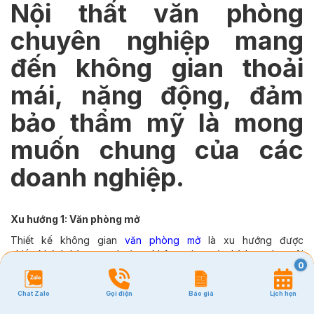
Nội thất văn phòng
chuyên nghiệp mang
đến không gian thoải
mái, năng động, đảm
bảo thẩm mỹ là mong
muốn chung của các
doanh nghiệp.
Xu hướng 1: Văn phòng mở
Thiết kế không gian
v
ăn phòng mở
là xu hướng được
nhiều khách hàng ưa chuộng, không gian mở phù hợp cho môi
0
trường công sở cần có sự trao đổi, tương tác giữa các cá nhân,
làm việc theo nhóm, đặc biệt phù hợp với những lĩnh vực cần sự
Chat Zalo
Gọi điện
Báo giá
Lịch hẹn
năng động, sáng tạo.