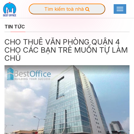
Tìm kiếm toà nhà
Toggle
navigat
TIN TỨC
CHO THUÊ VĂN PHÒNG QUẬN 4
CHO CÁC BẠN TRẺ MUỐN TỰ LÀM
CHỦ