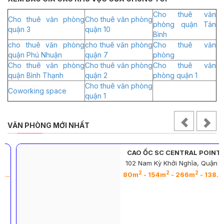
Cho thuê văn
Cho thuê văn phòng
Cho thuê văn phòng
phòng quận Tân
quận 3
quận 10
Bình
cho thuê văn phòng
cho thuê văn phòng
Cho thuê văn
quận Phú Nhuận
quận 7
phòng
Cho thuê văn phòng
Cho thuê văn phòng
Cho thuê văn
quận Bình Thạnh
quận 2
phòng quận 1
Cho thuê văn phòng
Coworking space
quận 1
VĂN PHÒNG MỚI NHẤT
CAO ỐC SC CENTRAL POINT
102 Nam Kỳ Khởi Nghĩa, Quận 1
2
2
2
2
2
2
2
2
- 620m
- 1240m
- 1163m
80m
- 154m
- 266m
- 138m
-