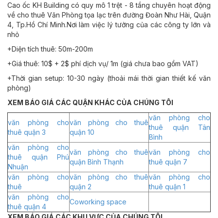
Cao ốc KH Building có quy mô 1 trệt - 8 tầng chuyên hoạt động
về cho thuê Văn Phòng tọa lạc trên đường Đoàn Như Hài, Quận
4, Tp.Hồ Chí Minh.Nơi làm việc lý tưởng của các công ty lớn và
nhỏ
+Diện tích thuê: 50m-200m
+Giá thuê: 10$ + 2$ phí dịch vụ/ 1m (giá chưa bao gồm VAT)
+Thời gian setup: 10-30 ngày (thoải mái thời gian thiết kế văn
phòng)
XEM BÁO GIÁ CÁC QUẬN KHÁC CỦA CHÚNG TÔI
văn phòng cho
văn phòng cho
văn phòng cho thuê
thuê quận Tân
thuê quận 3
quận 10
Bình
văn phòng cho
văn phòng cho thuê
văn phòng cho
thuê quận Phú
quận Bình Thạnh
thuê quận 7
Nhuận
văn phòng cho
văn phòng cho thuê
văn phòng cho
thuê
quận 2
thuê quận 1
văn phòng cho
Coworking space
thuê quận 4
XEM BÁO GIÁ CÁC KHU VỰC CỦA CHÚNG TÔI