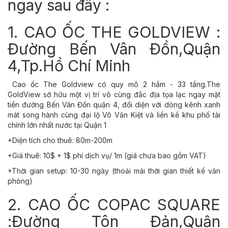
ngay sau đây :
1. CAO ỐC THE GOLDVIEW :
Đường Bến Vân Đồn,Quận
4,Tp.Hồ Chí Minh
Cao ốc The Goldview có quy mô 2 hầm - 33 tầng.The
GoldView sở hữu một vị trí vô cùng đắc địa tọa lạc ngay mặt
tiền đường Bến Vân Đồn quận 4, đối diện với dòng kênh xanh
mát song hành cùng đại lộ Võ Văn Kiệt và liền kề khu phố tài
chính lớn nhất nước tại Quận 1
+Diện tích cho thuê: 80m-200m
+Giá thuê: 10$ + 1$ phí dịch vụ/ 1m (giá chưa bao gồm VAT)
+Thời gian setup: 10-30 ngày (thoải mái thời gian thiết kế văn
phòng)
2. CAO ỐC COPAC SQUARE
:Đường Tôn Đản,Quận