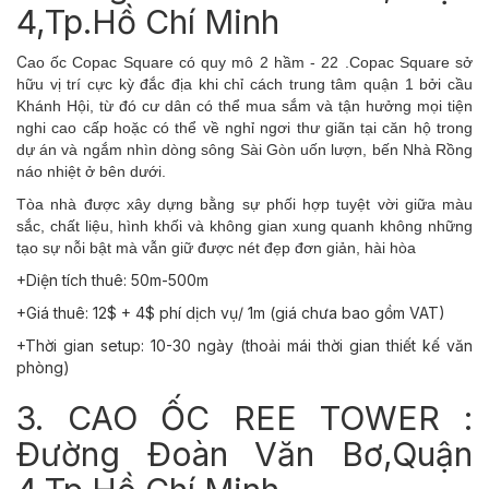
4,Tp.Hồ Chí Minh
C
ao ốc Copac Square có quy mô 2 hầm - 22 .Copac Square sở
hữu vị trí cực kỳ đắc địa khi chỉ cách trung tâm quận 1 bởi cầu
Khánh Hội, từ đó cư dân có thể mua sắm và tận hưởng mọi tiện
nghi cao cấp hoặc có thể về nghỉ ngơi thư giãn tại căn hộ trong
dự án và ngắm nhìn dòng sông Sài Gòn uốn lượn, bến Nhà Rồng
náo nhiệt ở bên dưới.
Tòa nhà được xây dựng bằng sự phối hợp tuyệt vời giữa màu
sắc, chất liệu, hình khối và không gian xung quanh không những
tạo sự nỗi bật mà vẫn giữ được nét đẹp đơn giản, hài hòa
+Diện tích thuê: 50m-500m
+Giá thuê: 12$ + 4$ phí dịch vụ/ 1m (giá chưa bao gồm VAT)
+Thời gian setup: 10-30 ngày (thoải mái thời gian thiết kế văn
phòng)
3. CAO ỐC REE TOWER :
Đường Đoàn Văn Bơ,Quận