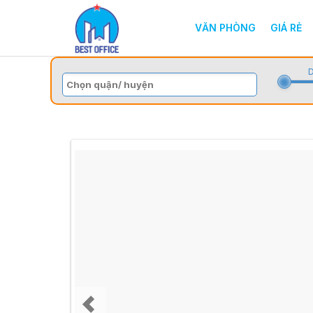
VĂN PHÒNG
GIÁ RẺ
D