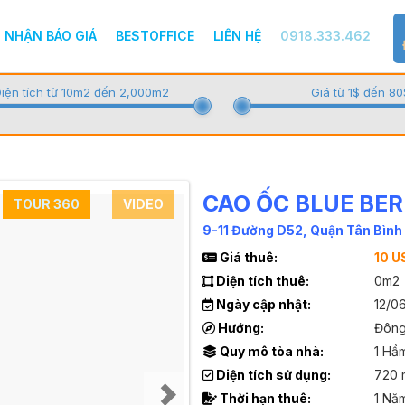
NHẬN BÁO GIÁ
BESTOFFICE
LIÊN HỆ
0918.333.462
iện tích từ 10m2 đến 2,000m2
Giá từ 1$ đến 80
CAO ỐC BLUE BE
TOUR 360
VIDEO
9-11 Đường D52, Quận Tân Bình
Giá thuê:
10 U
Diện tích thuê:
0m2
Ngày cập nhật:
12/0
Hướng:
Đôn
Quy mô tòa nhà:
1 Hầ
Diện tích sử dụng:
720 
Thời hạn thuê:
1 Nă