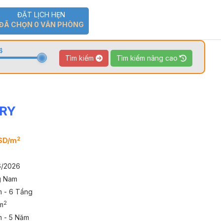
ĐẶT LỊCH HẸN
ĐÃ CHỌN
0
VĂN PHÒNG
$
Tìm kiếm
Tìm kiếm nâng cao
RRY
TOUR 360
VIDEO
2
SD/m
6/2026
g Nam
m - 6 Tầng
2
m
m - 5 Năm