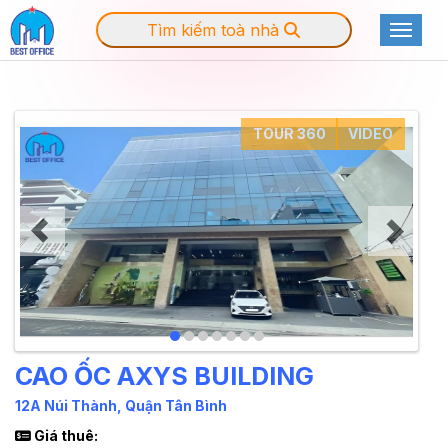
Tìm kiếm toà nhà
Toggle
TOUR 360
VIDEO
CAO ỐC AXYS BUILDING
12A Núi Thành, Quận Tân Bình
Giá thuê: