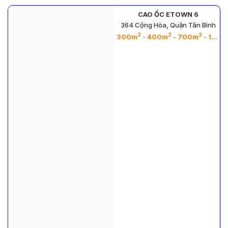
CAO ỐC ETOWN 6
364 Cộng Hòa, Quận Tân Bình
2
2
2
300m
- 400m
- 700m
- 1000m
2