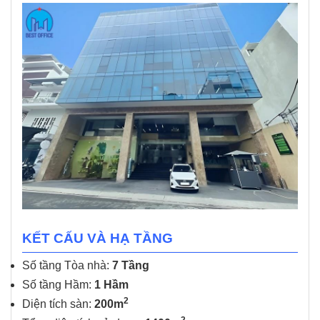
KẾT CẤU VÀ HẠ TẦNG
Số tầng Tòa nhà:
7 Tầng
Số tầng Hầm:
1 Hầm
2
Diện tích sàn:
200m