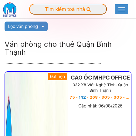
Tìm kiếm toà nhà
Toggle
navigat
Lọc văn phòng
Văn phòng cho thuê Quận Bình
Thạnh
..........................................................................................................
Đặt hẹn
CAO ỐC MHPC OFFICE
332 Xô Viết Nghệ Tĩnh, Quận
Bình Thạnh
75 -
142
- 268 - 305 - 305 - 536 - 610 - 900 m
Cập nhật: 06/08/2026