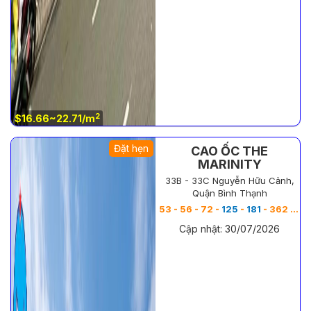
2
$16.66~22.71/m
Đặt hẹn
CAO ỐC THE
MARINITY
33B - 33C Nguyễn Hữu Cảnh,
Quận Bình Thạnh
2
53 - 56 - 72 -
125
-
181
- 362 m
Cập nhật: 30/07/2026