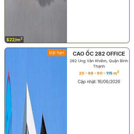
2
$22/m
Đặt hẹn
CAO ỐC 282 OFFICE
282 Ung Văn Khiêm, Quận Bình
Thạnh
2
25 - 68 - 90 -
115
m
Cập nhật: 16/06/2026