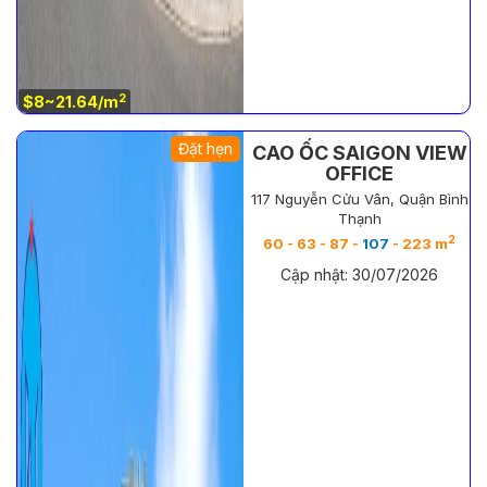
2
$8~21.64/m
Đặt hẹn
CAO ỐC SAIGON VIEW
OFFICE
117 Nguyễn Cửu Vân, Quận Bình
Thạnh
2
60 - 63 - 87 -
107
- 223 m
Cập nhật: 30/07/2026