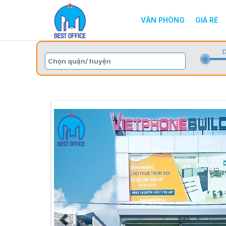
VĂN PHÒNG
GIÁ RẺ
D