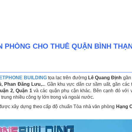
ĂN PHÒNG CHO THUÊ QUẬN BÌNH THẠ
IETPHONE BUILDING
tọa lạc trên đường
Lê Quang Định
gần 
, Phan Đăng Lưu,..
. Gần khu vực dân cư sầm uất, gần các t
uận 2, Quận 1
và các quận phụ cận khác. Bên cạnh đó với vị
trung nhiều công ty lớn trong và ngoài nước.
ược xây dựng theo cấp độ chuẩn Tòa nhà văn phòng
Hạng 