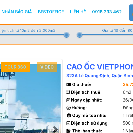
NHẬN BÁO GIÁ
BESTOFFICE
LIÊN HỆ
0918.333.462
iện tích từ 10m2 đến 2,000m2
Giá từ 1$ đến 80
CAO ỐC VIETPHO
TOUR 360
VIDEO
323A Lê Quang Định, Quận Bìn
Giá thuê:
35.7
Diện tích thuê:
6m2 
Ngày cập nhật:
26/0
Hướng:
Đông
Quy mô tòa nhà:
1 Trệ
Diện tích sử dụng:
500 
Thời hạn thuê:
1 Năm