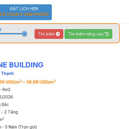
ĐẶT LỊCH HẸN
ĐÃ CHỌN
0
VĂN PHÒNG
$
Tìm kiếm
Tìm kiếm nâng cao
NE BUILDING
TOUR 360
VIDEO
h Thạnh
2
2
36 USD/m
~ 38.88 USD/m
- 6m2
6/2026
 Bắc
t - 2 Tầng
2
m
 - 5 Năm (Trọn gói)