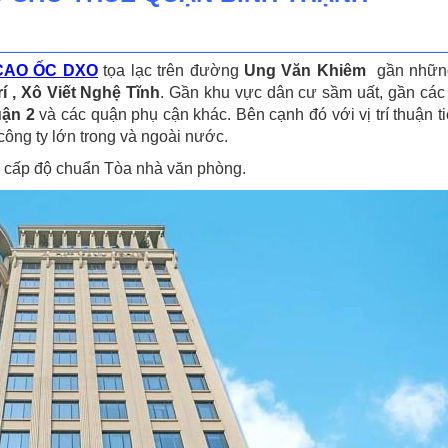
CAO ỐC DXO
tọa lạc trên đường
Ung Văn Khiêm
gần những
í , Xô Viết Nghệ Tĩnh
. Gần khu vực dân cư sầm uất, gần các 
ận 2
và các quận phụ cận khác. Bên cạnh đó với vị trí thuận 
công ty lớn trong và ngoài nước.
 cấp độ chuẩn Tòa nhà văn phòng.