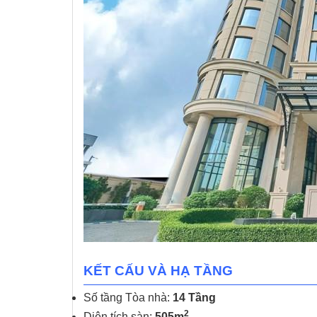
KẾT CẤU VÀ HẠ TẦNG
Số tầng Tòa nhà:
14 Tầng
2
Diện tích sàn:
505m