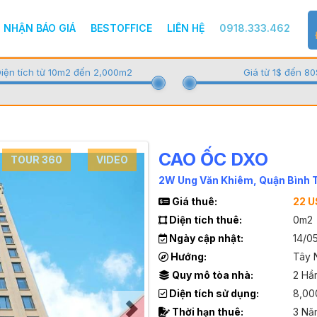
NHẬN BÁO GIÁ
BESTOFFICE
LIÊN HỆ
0918.333.462
iện tích từ 10m2 đến 2,000m2
Giá từ 1$ đến 80
CAO ỐC DXO
TOUR 360
VIDEO
2W Ung Văn Khiêm, Quận Bình 
Giá thuê:
22 
Diện tích thuê:
0m2
Ngày cập nhật:
14/0
Hướng:
Tây 
Quy mô tòa nhà:
2 Hầ
Diện tích sử dụng:
8,00
Thời hạn thuê:
3 Nă