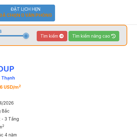
ĐẶT LỊCH HẸN
ĐÃ CHỌN
0
VĂN PHÒNG
$
Tìm kiếm
Tìm kiếm nâng cao
OUP
TOUR 360
VIDEO
h Thạnh
2
66 USD/m
4/2026
 Bắc
t - 3 Tầng
2
m
ặc 4 năm