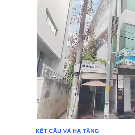
KẾT CẤU VÀ HẠ TẦNG