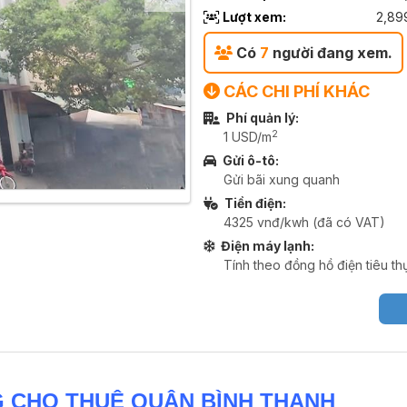
Lượt xem:
2,89
Có
7
người đang xem.
CÁC CHI PHÍ KHÁC
Phí quản lý:
2
1 USD/m
Gửi ô-tô:
Gửi bãi xung quanh
Tiền điện:
4325 vnđ/kwh (đã có VAT)
Điện máy lạnh:
Tính theo đồng hồ điện tiêu th
 CHO THUÊ QUẬN BÌNH THẠNH