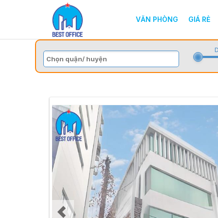
VĂN PHÒNG
GIÁ RẺ
D