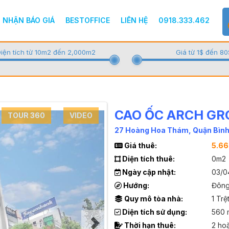
NHẬN BÁO GIÁ
BESTOFFICE
LIÊN HỆ
0918.333.462
iện tích từ 10m2 đến 2,000m2
Giá từ 1$ đến 80
CAO ỐC ARCH GR
TOUR 360
VIDEO
27 Hoàng Hoa Thám, Quận Bìn
Giá thuê:
5.6
Diện tích thuê:
0m2
Ngày cập nhật:
03/0
Hướng:
Đông
Quy mô tòa nhà:
1 Trệ
Diện tích sử dụng:
560 
Thời hạn thuê:
2 ho