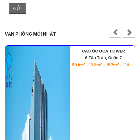
GỬI
VĂN PHÒNG MỚI NHẤT
CAO ỐC UOA TOWER
6 Tân Trào, Quận 7
2
2
2
2
591m
- 132m
- 157m
- 116m