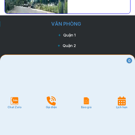
VĂN PHÒNG
Quận 1
Quận 2
Quận 3
0
Quận 7
Quận 10
Quận Tân Bình
Quận Phú Nhuận
Chat Zalo
Gọi điện
Báo giá
Lịch hẹn
Quận Bình Thạnh
GIÁ RẺ
Quận Tân Bình