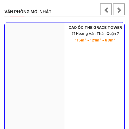
VĂN PHÒNG MỚI NHẤT
CAO ỐC THE GRACE TOWER
71 Hoàng Văn Thái, Quận 7
2
2
2
2
2
- 109m
115m
- 121m
- 83m