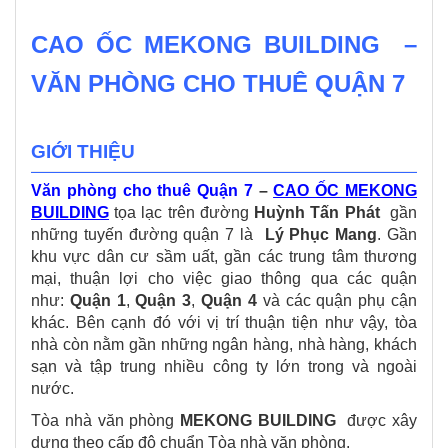
CAO ỐC MEKONG BUILDING –
VĂN PHÒNG CHO THUÊ QUẬN 7
GIỚI THIỆU
Văn phòng cho thuê Quận 7
–
CAO ỐC MEKONG
BUILDING
tọa lạc trên đường
Huỳnh Tấn Phát
gần
những tuyến đường quận 7 là
Lý Phục Mang
. Gần
khu vực dân cư sầm uất, gần các trung tâm thương
mại, thuận lợi cho việc giao thông qua các quận
như:
Quận 1
,
Quận 3
,
Quận 4
và các quận phụ cận
khác. Bên cạnh đó với vị trí thuận tiện như vậy, tòa
nhà còn nằm gần những ngân hàng, nhà hàng, khách
sạn và tập trung nhiều công ty lớn trong và ngoài
nước.
Tòa nhà văn phòng
MEKONG BUILDING
được xây
dựng theo cấp độ chuẩn Tòa nhà văn phòng.