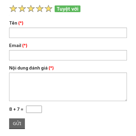
Tuyệt vời
Tên
(*)
Email
(*)
Nội dung đánh giá
(*)
8 + 7 =
GỬI