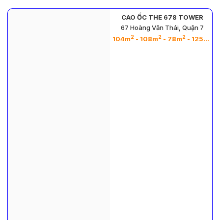
CAO ỐC THE 678 TOWER
n
67 Hoàng Văn Thái, Quận 7
2
2
2
2
104m
- 108m
- 78m
- 125m
-