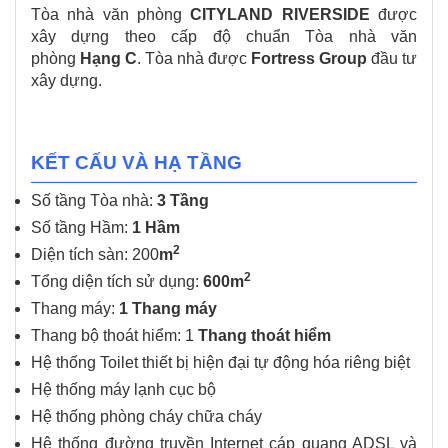
Tòa nhà văn phòng
CITYLAND RIVERSIDE
được
xây dựng theo cấp độ chuẩn Tòa nhà văn
phòng
Hạng C
. Tòa nhà được
Fortress Group
đầu tư
xây dựng.
KẾT CẤU VÀ HẠ TẦNG
Số tầng Tòa nhà:
3 Tầng
Số tầng Hầm:
1 Hầm
2
Diện tích sàn: 200
m
2
Tổng diện tích sử dụng:
600m
Thang máy:
1 Thang máy
Thang bộ thoát hiểm: 1
Thang thoát hiểm
Hệ thống Toilet thiết bị hiện đại tự động hóa riêng biệt
Hệ thống máy lạnh cục bộ
Hệ thống phòng cháy chữa cháy
Hệ thống đường truyền Internet cáp quang ADSL và