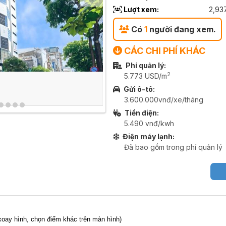
Lượt xem:
2,93
Có
1
người đang xem.
CÁC CHI PHÍ KHÁC
Phí quản lý:
2
5.773 USD/m
Gửi ô-tô:
3.600.000vnđ/xe/tháng
Tiền điện:
5.490 vnđ/kwh
Điện máy lạnh:
Đã bao gồm trong phí quản lý
,xoay hình, chọn điểm khác trên màn hình)