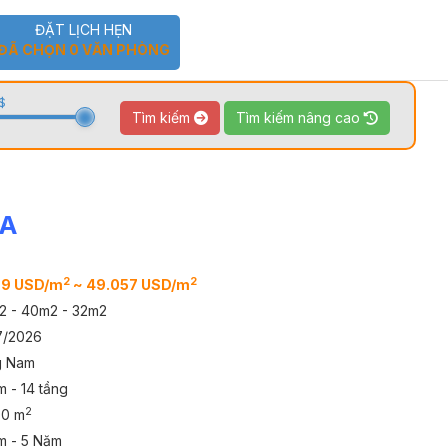
ĐẶT LỊCH HẸN
ĐÃ CHỌN
0
VĂN PHÒNG
$
Tìm kiếm
Tìm kiếm nâng cao
ZA
TOUR 360
VIDEO
2
2
69 USD/m
~ 49.057 USD/m
2 - 40m2 - 32m2
7/2026
g Nam
 - 14 tầng
2
00 m
m - 5 Năm