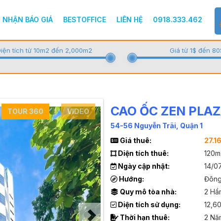
NHẬN BÁO GIÁ
BESTOFFICE
LIÊN HỆ
0918.333.462
iện tích từ 10m2 đến 2,000m2
Giá từ 1$ đến 80
CAO ỐC ZEN PLA
TOUR 360
VIDEO
54-56 Nguyễn Trãi, Quận 1
Giá thuê:
27.1
Diện tích thuê:
120m
Ngày cập nhật:
14/0
Hướng:
Đôn
Quy mô tòa nhà:
2 Hầm
Diện tích sử dụng:
12,6
Thời hạn thuê:
2 Nă