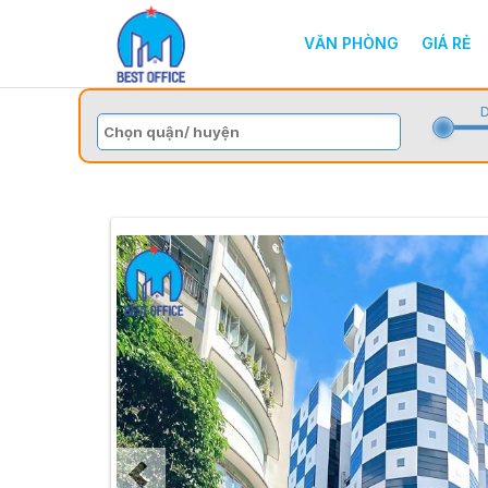
VĂN PHÒNG
GIÁ RẺ
D