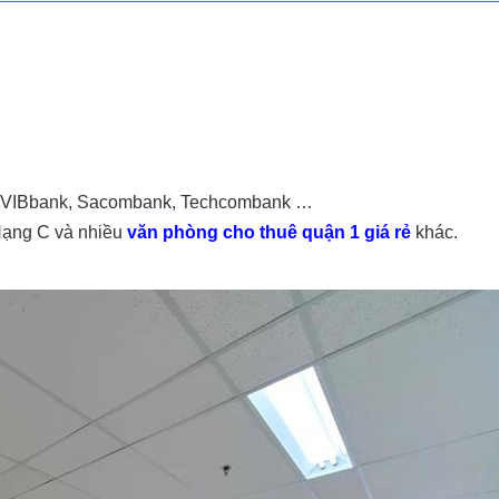
k, VIBbank, Sacombank, Techcombank …
Hạng C và nhiều
văn phòng cho thuê quận 1 giá rẻ
khác.