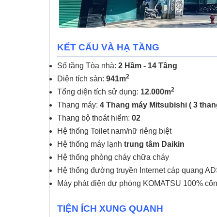
KẾT CẤU VÀ HẠ TẦNG
Số tầng Tòa nhà:
2 Hầm - 14 Tầng
2
Diện tích sàn:
941m
2
Tổng diện tích sử dụng:
12.000m
Thang máy:
4 Thang máy Mitsubishi ( 3 tha
Thang bộ thoát hiểm:
02
Hệ thống Toilet nam/nữ riêng biệt
Hệ thống máy lạnh
trung tâm Daikin
Hệ thống phòng cháy chữa cháy
Hệ thống đường truyền Internet cáp quang ADS
Máy phát điện dự phòng KOMATSU 100% côn
TIỆN ÍCH XUNG QUANH