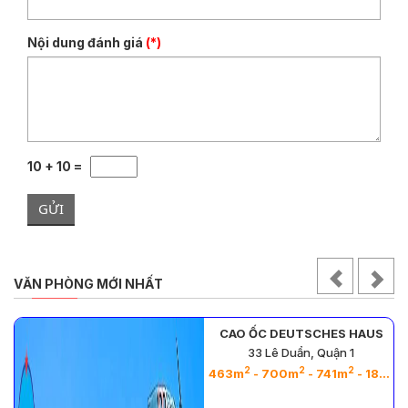
Nội dung đánh giá
(*)
10 + 10 =
GỬI
VĂN PHÒNG MỚI NHẤT
CAO ỐC DEUTSCHES HAUS
33 Lê Duẩn, Quận 1
2
2
2
2
2
2
2
2
2
2
2
2
- 398m
- 260m
- 257m
- 138m
463m
- 395m
- 700m
- 259m
- 741m
- 138m
- 183m
- 39