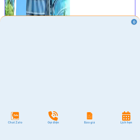
0
Chat Zalo
Gọi điện
Báo giá
Lịch hẹn