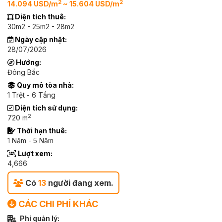
2
2
14.094 USD/m
~ 15.604 USD/m
Diện tích thuê:
30m2 - 25m2 - 28m2
Ngày cập nhật:
28/07/2026
Hướng:
Đông Bắc
Quy mô tòa nhà:
1 Trệt - 6 Tầng
Diện tích sử dụng:
2
720 m
Thời hạn thuê:
1 Năm - 5 Năm
Lượt xem:
4,666
Có
13
người đang xem.
CÁC CHI PHÍ KHÁC
Phí quản lý: