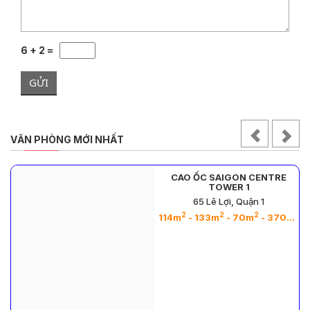
6 + 2 =
GỬI
VĂN PHÒNG MỚI NHẤT
CAO ỐC SAIGON CENTRE
TOWER 1
65 Lê Lợi, Quận 1
2
2
2
2
2
2
2
2
2
2
2
2
2
2
2
- 137m
- 512m
- 365m
- 180m
- 284m
- 200m
- 284m
- 212m
- 261m
- 84m
- 70m
- 500m
- 600m
- 70
2
2
2
2
114m
- 133m
- 70m
- 370m
-