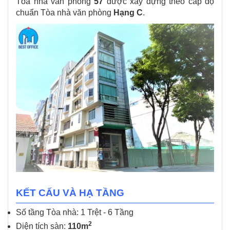
Tòa nhà văn phòng
57
được xây dựng theo cấp độ
chuẩn Tòa nhà văn phòng
Hạng C
.
KẾT CẤU VÀ HẠ TẦNG
Số tầng Tòa nhà: 1 Trệt - 6 Tầng
2
Diện tích sàn:
11
0m