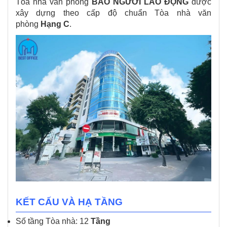
Tòa nhà văn phòng
BÁO NGƯỜI LAO ĐỘNG
được
xây dựng theo cấp độ chuẩn Tòa nhà văn
phòng
Hạng C
.
KẾT CẤU VÀ HẠ TẦNG
Số tầng Tòa nhà: 12
Tầng