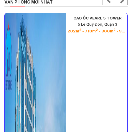
VĂN PHÒNG MỚI NHẤT
CAO ỐC PEARL 5 TOWER
5 Lê Quý Đôn, Quận 3
2
2
2
2
- 26m
202m
- 710m
- 300m
- 964m