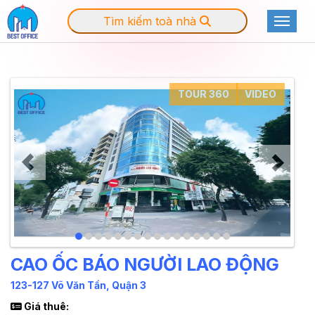
Tìm kiếm toà nhà
Toggle
TOUR 360
VIDEO
CAO ỐC BÁO NGƯỜI LAO ĐỘNG
123-127 Võ Văn Tần, Quận 3
Giá thuê: