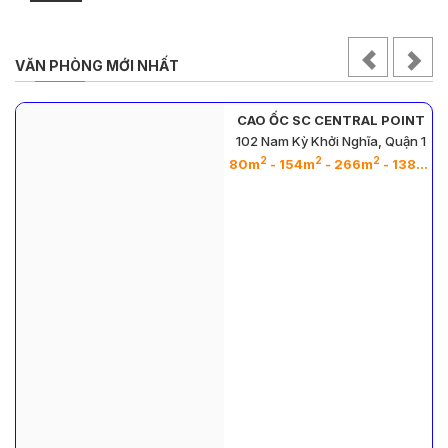
VĂN PHÒNG MỚI NHẤT
CAO ỐC SC CENTRAL POINT
102 Nam Kỳ Khởi Nghĩa, Quận 1
2
2
2
2
2
2
2
2
- 620m
- 1240m
- 1163m
80m
- 154m
- 266m
- 138m
-