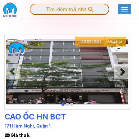
Tìm kiếm toà nhà
Toggle
TOUR 360
VIDEO
CAO ỐC HN BCT
171 Hàm Nghi, Quận 1
Giá thuê: