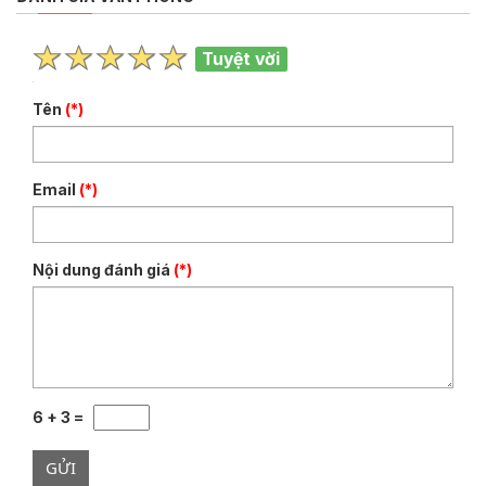
Tuyệt vời
Tên
(*)
Email
(*)
Nội dung đánh giá
(*)
6 + 3 =
GỬI