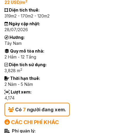
2
22 USD/m
Diện tích thuê:
319m2 - 170m2 - 120m2
Ngày cập nhật:
28/07/2026
Hướng:
Tây Nam
Quy mô tòa nhà:
2 Hầm - 12 Tầng
Diện tích sử dụng:
2
3,828 m
Thời hạn thuê:
2 Năm - 5 Năm
Lượt xem:
4,174
Có
7
người đang xem.
CÁC CHI PHÍ KHÁC
Phí quản lý: