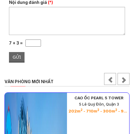
Nội dung đánh giá
(*)
7 + 3 =
GỬI
VĂN PHÒNG MỚI NHẤT
CAO ỐC PEARL 5 TOWER
5 Lê Quý Đôn, Quận 3
2
2
2
2
- 26m
202m
- 710m
- 300m
- 964m