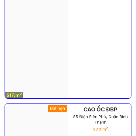
2
$17/m
Đặt hẹn
CAO ỐC ĐBP
85 Điện Biên Phủ, Quận Bình
Thạnh
2
370 m