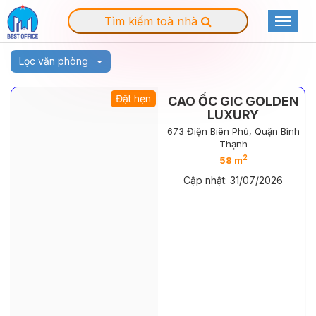
Tìm kiếm toà nhà
Toggle
navigat
Lọc văn phòng
Đặt hẹn
CAO ỐC GIC GOLDEN
LUXURY
673 Điện Biên Phủ, Quận Bình
Thạnh
2
58 m
Cập nhật: 31/07/2026