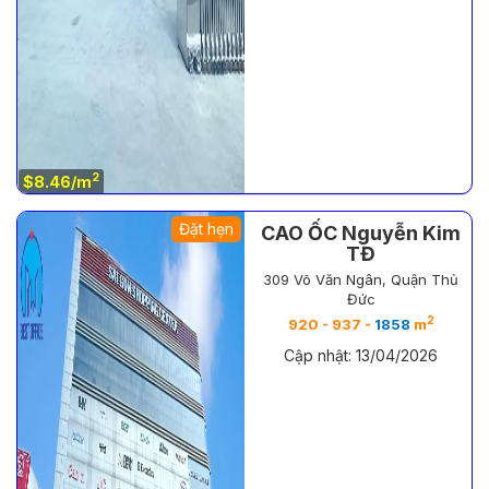
2
$8.46/m
Đặt hẹn
CAO ỐC Nguyễn Kim
TĐ
309 Võ Văn Ngân, Quận Thủ
Đức
2
920 - 937 -
1858
m
Cập nhật: 13/04/2026