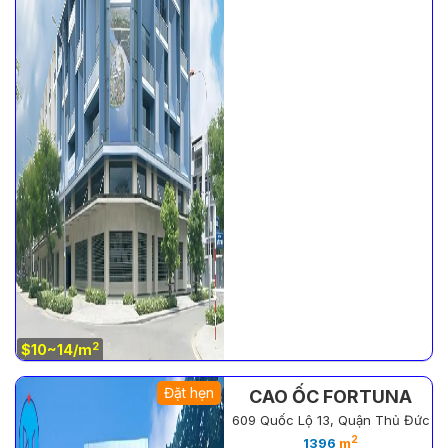
2
$10~14/m
Đặt hẹn
CAO ỐC FORTUNA
609 Quốc Lộ 13, Quận Thủ Đức
2
1396
m