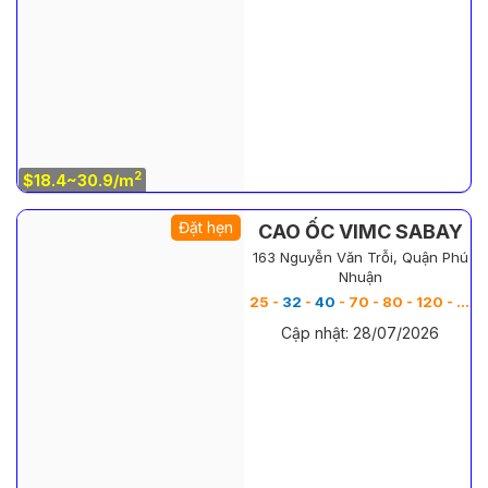
2
$18.4~30.9/m
Đặt hẹn
CAO ỐC VIMC SABAY
163 Nguyễn Văn Trỗi, Quận Phú
Nhuận
25 -
32
-
40
- 70 - 80 - 120 - 160 m
Cập nhật: 28/07/2026