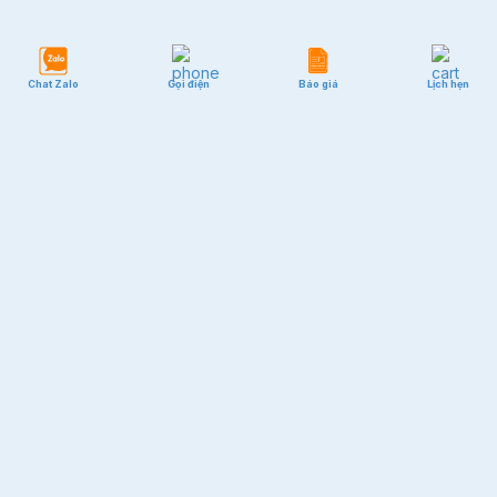
Chat Zalo
Gọi điện
Báo giá
Lịch hẹn