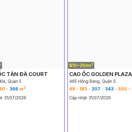
2
2
$10~20/m
ỐC TẢN ĐÀ COURT
CAO ỐC GOLDEN PLAZA
Đà, Quận 5
465 Hồng Bàng, Quận 5
2
180 -
366
m
69 - 183 -
207
-
343
- 555 - 2702 
t: 31/07/2026
Cập nhật: 31/07/2026