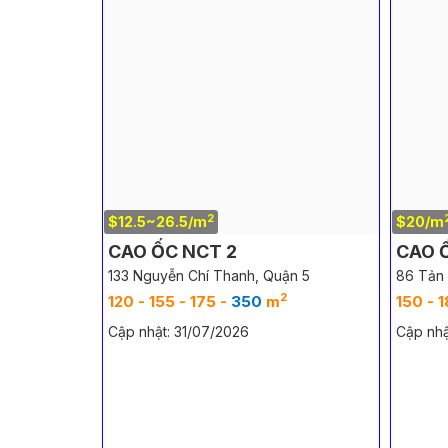
2
$12.5~26.5/m
$20/m
CAO ỐC NCT 2
CAO 
133 Nguyễn Chí Thanh, Quận 5
86 Tản 
2
120 - 155 - 175 -
350
m
150 - 
Cập nhật: 31/07/2026
Cập nhậ