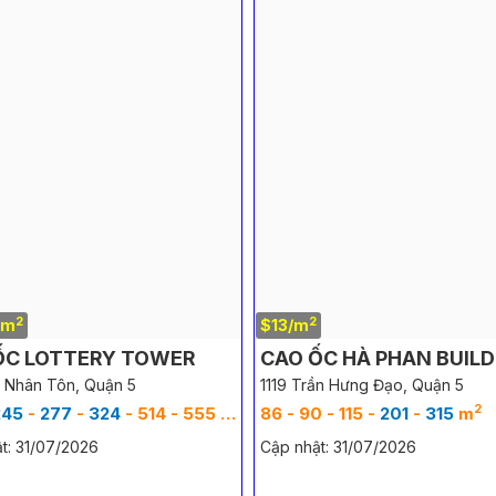
2
2
/m
$13/m
ỐC LOTTERY TOWER
CAO ỐC HÀ PHAN BUIL
 Nhân Tôn, Quận 5
1119 Trần Hưng Đạo, Quận 5
2
2
245
-
277
-
324
- 514 - 555 m
86 - 90 - 115 -
201
-
315
m
t: 31/07/2026
Cập nhật: 31/07/2026