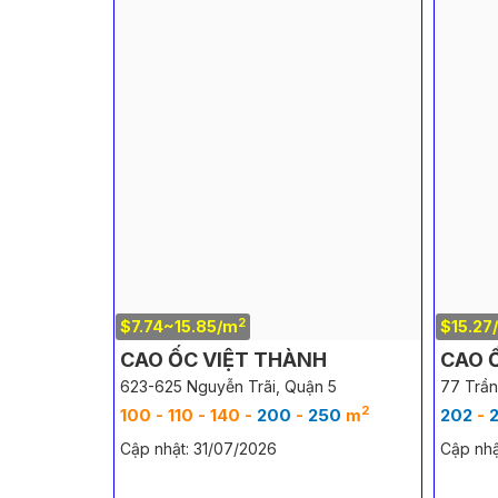
2
$7.74~15.85/m
$15.27
CAO ỐC VIỆT THÀNH
CAO 
623-625 Nguyễn Trãi, Quận 5
77 Trần
2
100 - 110 - 140 -
200
-
250
m
202
-
Cập nhật: 31/07/2026
Cập nhậ