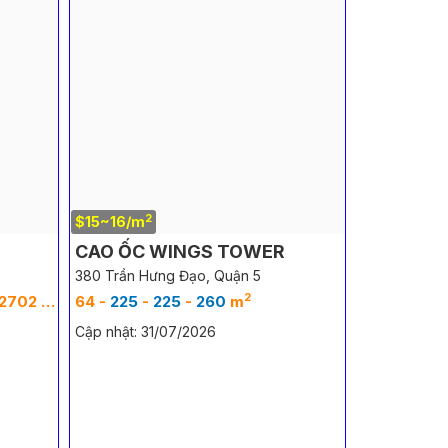
2
$15~16/m
CAO ỐC WINGS TOWER
380 Trần Hưng Đạo, Quận 5
2
2
- 11350 m
64 -
225
-
225
-
260
m
Cập nhật: 31/07/2026