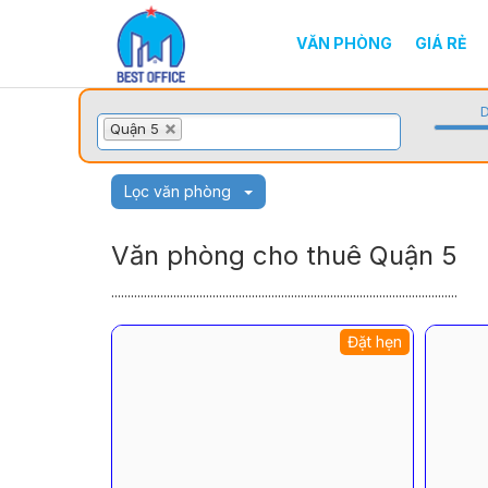
VĂN PHÒNG
GIÁ RẺ
D
Quận 5
Lọc văn phòng
Văn phòng cho thuê Quận 5
..........................................................................................................
Đặt hẹn