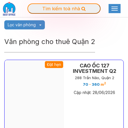
Tìm kiếm toà nhà
Toggle
navigat
Lọc văn phòng
Văn phòng cho thuê Quận 2
..........................................................................................................
Đặt hẹn
CAO ỐC 127
INVESTMENT Q2
288 Trần Não, Quận 2
2
70
-
360
m
Cập nhật: 28/06/2026