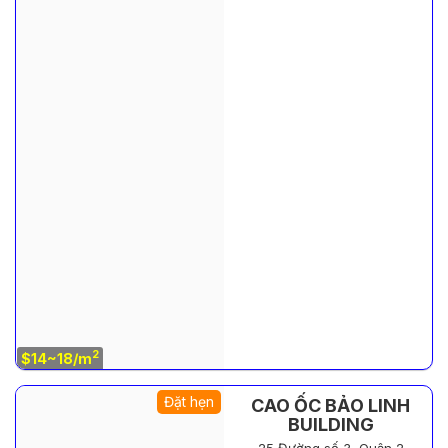
2
$14~18/m
Đặt hẹn
CAO ỐC BẢO LINH
BUILDING
25 Đường số 3, Quận 2