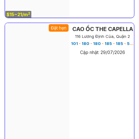
2
$15~21/m
Đặt hẹn
CAO ỐC THE CAPELLA
116 Lương Định Của, Quận 2
101
-
180
-
180
-
185
-
185
-
500
Cập nhật: 29/07/2026