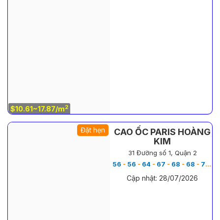
2
$10.61~17.87/m
Đặt hẹn
CAO ỐC PARIS HOÀNG
KIM
31 Đường số 1, Quận 2
56
-
56
-
64
-
67
-
68
-
68
-
70
-
Cập nhật: 28/07/2026