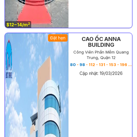
2
$12~14/m
Đặt hẹn
CAO ỐC ANNA
BUILDING
Công Viên Phần Mềm Quang
Trung, Quận 12
80
-
98
- 112 - 131 - 153 - 196 - 308 - 349 - 367 m
Cập nhật: 19/03/2026