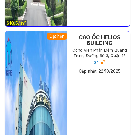
2
$10.5/m
Đặt hẹn
CAO ỐC HELIOS
BUILDING
Công Viên Phần Mềm Quang
Trung Đường Số 3, Quận 12
2
81
m
Cập nhật: 22/10/2025