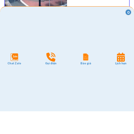
0
2
$8.76/m
Đặt hẹn
CAO ỐC NC BUILDING
80 Hà Đặc, Quận 12
2
20 - 40 -
100
m
Cập nhật: 22/10/2025
Chat Zalo
Gọi điện
Báo giá
Lịch hẹn