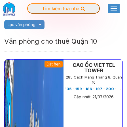
Tìm kiếm toà nhà
Toggle
navigat
Lọc văn phòng
Văn phòng cho thuê Quận 10
..........................................................................................................
Đặt hẹn
CAO ỐC VIETTEL
TOWER
285 Cách Mạng Tháng 8, Quận
10
135
-
159
-
186
-
197
-
200
-
213
Cập nhật: 21/07/2026