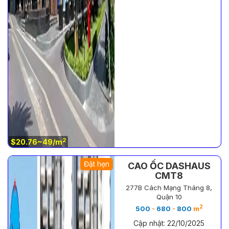
2
$20.76~49/m
Đặt hẹn
CAO ỐC DASHAUS
CMT8
277B Cách Mạng Tháng 8,
Quận 10
2
500
-
680
-
800
m
Cập nhật: 22/10/2025