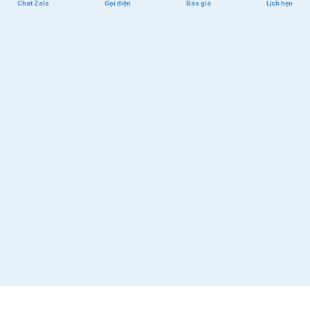
Chat Zalo
Gọi điện
Báo giá
Lịch hẹn