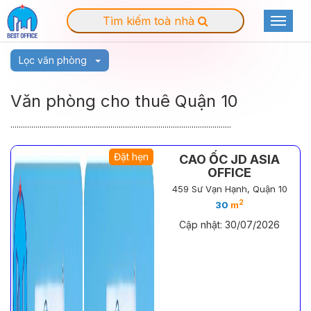
Tìm kiếm toà nhà
Toggle
navigat
Lọc văn phòng
Văn phòng cho thuê Quận 10
..........................................................................................................
Đặt hẹn
CAO ỐC JD ASIA
OFFICE
459 Sư Vạn Hạnh, Quận 10
2
30
m
Cập nhật: 30/07/2026