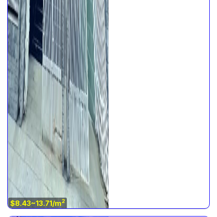
2
$8.43~13.71/m