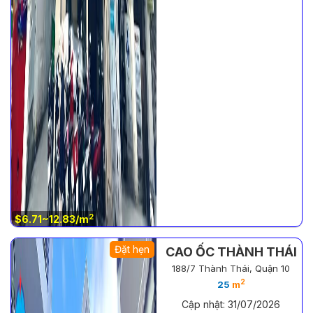
2
$6.71~12.83/m
Đặt hẹn
CAO ỐC THÀNH THÁI
188/7 Thành Thái, Quận 10
2
25
m
Cập nhật: 31/07/2026